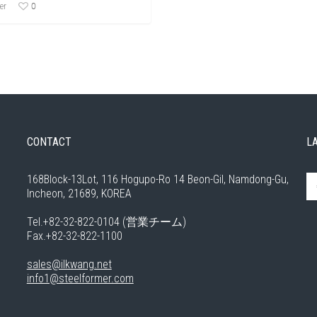
0
er
CONTACT
L
168Block-13Lot, 116 Hogupo-Ro 14 Beon-Gil, Namdong-Gu,
Incheon, 21689, KOREA
Tel.+82-32-822-0104 (営業チーム)
Fax.+82-32-822-1100
sales@ilkwang.net
info1@steelformer.com