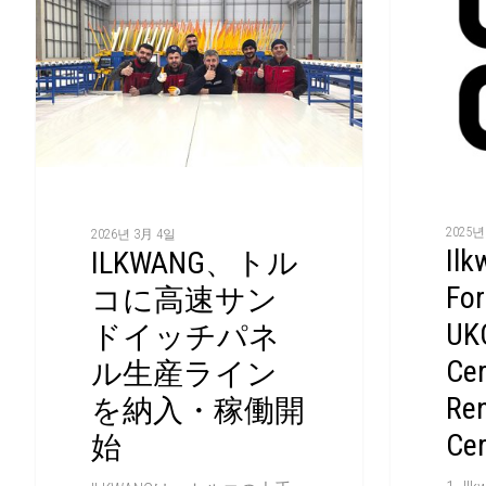
2025년
2026년 3月 4일
Ilk
ILKWANG、トル
For
コに高速サン
UK
ドイッチパネ
Cer
ル生産ライン
Ren
を納入・稼働開
Cer
始