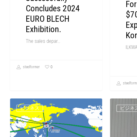
For
Concludes 2024
$70
EURO BLECH
Ex
Exhibition.
Kor
The sales depar…
ILKWA
0
steelformer
steelform
ビジネス
ビジネ