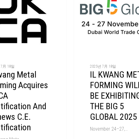
 7月 18일
2025년 7月 18일
wang Metal
IL KWANG ME
ming Acquires
FORMING WIL
CA
BE EXHIBITIN
tification And
THE BIG 5
ews C.E.
GLOBAL 2025
tification
November 24–27,…