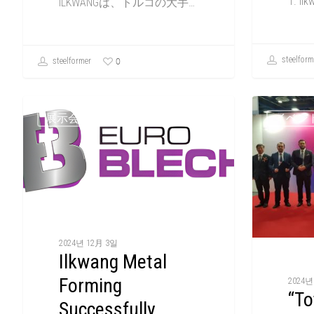
1. Il
ILKWANGは、トルコの大手…
steelform
0
steelformer
展示会
イベン
2024년 12月 3일
Ilkwang Metal
Forming
2024년
“To
Successfully