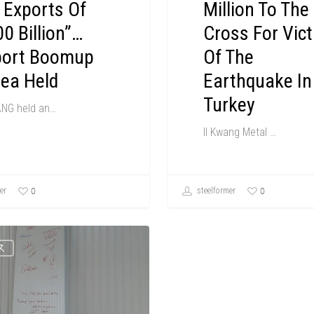
 Exports Of
Million To The
0 Billion”…
Cross For Vic
port Boomup
Of The
ea Held
Earthquake In
Turkey
NG held an…
Il Kwang Metal …
0
0
er
steelformer
ス