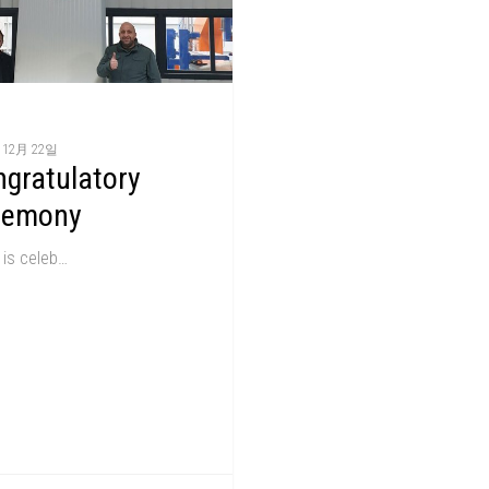
 12月 22일
gratulatory
remony
 is celeb…