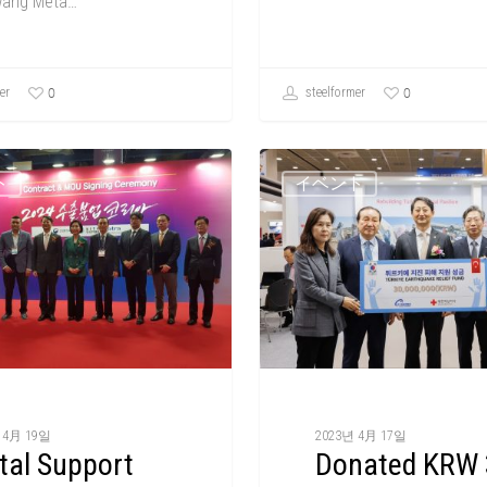
kwang Meta…
0
0
er
steelformer
ト
イベント
 4月 19일
2023년 4月 17일
tal Support
Donated KRW 