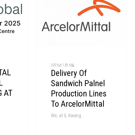
2025년 1月 6일
TAL
Delivery Of
L
Sandwich Palnel
G AT
Production Lines
To ArcelorMittal
We, at IL Kwang…