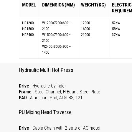
MODEL
DIMENSION(MM)
WEIGHT(KG)
ELECTRIC
REQUIRE
HD1200
W1200×7200×600 ~
12000
52Kw
HD1500
2100
16000
58Kw
HD2400
W1500×7200×600 ~
21000
37Kw
2100
W2400×3050×900 ~
1400
Hydraulic Multi Hot Press
Drive
: Hydraulic Cylinder
Frame
: Steel Channel, H Beam, Steel Plate
PAD
: Aluminum Pad, AL5083, 12T
PU Mixing Head Traverse
Drive
: Cable Chain with 2 sets of AC motor