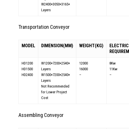
W2400×3050×3165×
Layers
Transportation Conveyor
MODEL
DIMENSION(MM)
WEIGHT(KG)
ELECTRIC
REQUIRE
HD1200
W1200×7200×2540×
12000
8Kw
HD1500
Layers
16000
11Kw
HD2400
W1500×7200×2540×
–
–
Layers
Not Recommended
for Lower Project
Cost
Assembling Conveyor