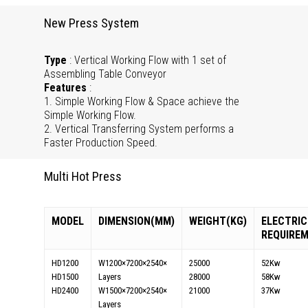
New Press System
Type
: Vertical Working Flow with 1 set of
Assembling Table Conveyor
Features
:
1. Simple Working Flow & Space achieve the
Simple Working Flow.
2. Vertical Transferring System performs a
Faster Production Speed.
Multi Hot Press
MODEL
DIMENSION(MM)
WEIGHT(KG)
ELECTRIC
REQUIRE
HD1200
W1200×7200×2540×
25000
52Kw
HD1500
Layers
28000
58Kw
HD2400
W1500×7200×2540×
21000
37Kw
Layers