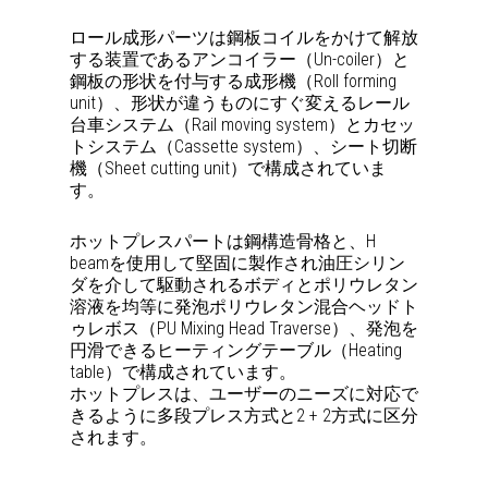
ロール成形パーツは鋼板コイルをかけて解放
する装置であるアンコイラー（Un-coiler）と
鋼板の形状を付与する成形機（Roll forming
unit）、形状が違うものにすぐ変えるレール
台車システム（Rail moving system）とカセッ
トシステム（Cassette system）、シート切断
機（Sheet cutting unit）で構成されていま
す。
ホットプレスパートは鋼構造骨格と、H
beamを使用して堅固に製作され油圧シリン
ダを介して駆動されるボディとポリウレタン
溶液を均等に発泡ポリウレタン混合ヘッドト
ゥレボス（PU Mixing Head Traverse）、発泡を
円滑できるヒーティングテーブル（Heating
table）で構成されています。
ホットプレスは、ユーザーのニーズに対応で
きるように多段プレス方式と2 + 2方式に区分
されます。