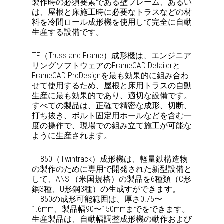
製作時の必須要素である壁フレーム、あるい
は、屋根と床施工時に必要なトラスなどの材
料を冷間ロール成形機を使用して完全に自動
生産する設備です。
TF（Truss and Frame）成形機は、エンジニア
リングソフトウェアのFrameCAD Detailerと
FrameCAD ProDesignを最も効果的に組み合わ
せて使用するため、屋根と床用トラスの自動
生産に最も効果的であり、適切な設備です。
すべての製品は、正確で精密な成形、切断、
打ち抜き、ボルト固定用ホールなどを含む一
度の操作で、現場での組み立て施工が可能な
ように生産されます。
TF850（Twintrack）成形機は、軽量鉄構造物
の製作のために専用で開発された新型設備と
して、ANSI（米国規格）の製品を6種類（C形
鋼3種、U形鋼3種）の生成すができます。
TF850の成形可能範囲は、厚さ0.75〜
1.6mm、製品幅90〜150mmまでをできます。
生産製品は、自動幅調整成形機の動作および