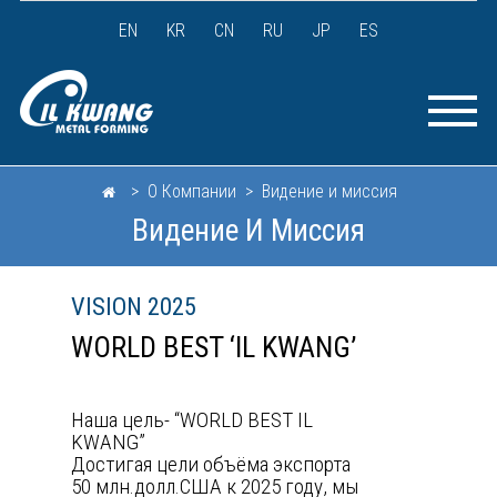
EN
KR
CN
RU
JP
ES
> О Компании > Видение и миссия
Видение И Миссия
VISION 2025
WORLD BEST ‘IL KWANG’
Наша цель- “WORLD BEST IL
KWANG”
Достигая цели объёма экспорта
50 млн.долл.США к 2025 году, мы