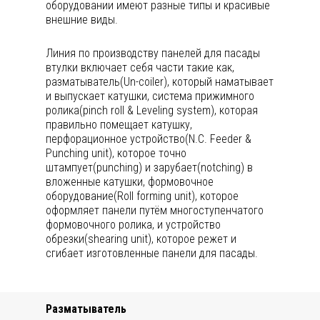
оборудовании имеют разные типы и красивые
внешние виды.
Линия по производству панелей для пасады
втулки включает себя части такие как,
разматыватель(Un-coiler), который наматывает
и выпускает катушки, система прижимного
ролика(pinch roll & Leveling system), которая
правильно помещает катушку,
перфорационное устройство(N.C. Feeder &
Punching unit), которое точно
штампует(punching) и зарубает(notching) в
вложенные катушки, формовочное
оборудование(Roll forming unit), которое
оформляет панели путём многоступенчатого
формовочного ролика, и устройство
обрезки(shearing unit), которое режет и
сгибает изготовленные панели для пасады.
Разматыватель