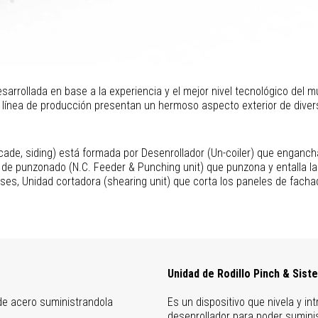
rrollada en base a la experiencia y el mejor nivel tecnológico del m
ínea de producción presentan un hermoso aspecto exterior de diversa
de, siding) está formada por Desenrollador (Un-coiler) que engancha y
de punzonado (N.C. Feeder & Punching unit) que punzona y entalla la
fases, Unidad cortadora (shearing unit) que corta los paneles de fach
Unidad de Rodillo Pinch & Sist
de acero suministrandola
Es un dispositivo que nivela y i
desenrollador para poder sumini